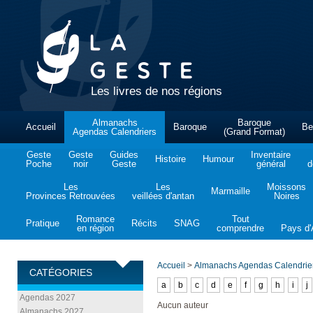
Les livres de nos régions
Almanachs
Baroque
Accueil
Baroque
Be
Agendas Calendriers
(Grand Format)
Geste
Geste
Guides
Inventaire
Histoire
Humour
Poche
noir
Geste
général
d
Les
Les
Moissons
Marmaille
Provinces Retrouvées
veillées d'antan
Noires
Romance
Tout
Pratique
Récits
SNAG
en région
comprendre
Pays d'A
Accueil
>
Almanachs Agendas Calendrie
CATÉGORIES
a
b
c
d
e
f
g
h
i
j
Agendas 2027
Aucun auteur
Almanachs 2027