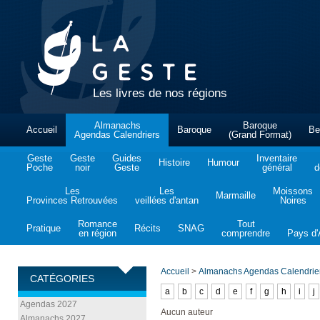
Les livres de nos régions
Almanachs
Baroque
Accueil
Baroque
Be
Agendas Calendriers
(Grand Format)
Geste
Geste
Guides
Inventaire
Histoire
Humour
Poche
noir
Geste
général
d
Les
Les
Moissons
Marmaille
Provinces Retrouvées
veillées d'antan
Noires
Romance
Tout
Pratique
Récits
SNAG
en région
comprendre
Pays d'A
Accueil
>
Almanachs Agendas Calendrie
CATÉGORIES
a
b
c
d
e
f
g
h
i
j
Agendas 2027
Aucun auteur
Almanachs 2027