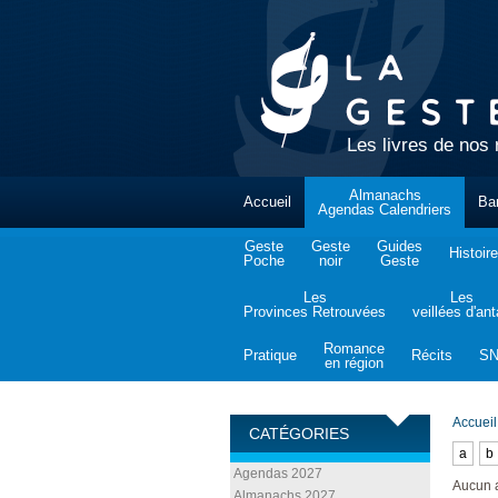
Les livres de nos 
Almanachs
Accueil
Ba
Agendas Calendriers
Geste
Geste
Guides
Histoire
Poche
noir
Geste
Les
Les
Provinces Retrouvées
veillées d'an
Romance
Pratique
Récits
S
en région
Accueil
CATÉGORIES
a
b
Agendas 2027
Aucun 
Almanachs 2027