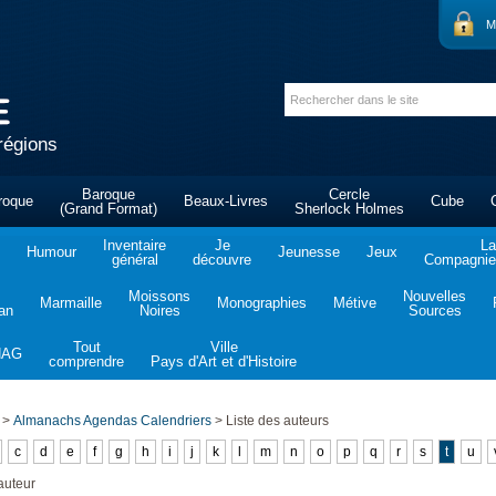
M
régions
Baroque
Cercle
roque
Beaux-Livres
Cube
(Grand Format)
Sherlock Holmes
Inventaire
Je
La
Humour
Jeunesse
Jeux
général
découvre
Compagnie 
Moissons
Nouvelles
Marmaille
Monographies
Métive
tan
Noires
Sources
Tout
Ville
NAG
comprendre
Pays d'Art et d'Histoire
>
Almanachs Agendas Calendriers
>
Liste des auteurs
c
d
e
f
g
h
i
j
k
l
m
n
o
p
q
r
s
t
u
auteur