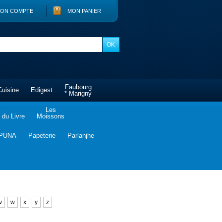
ON COMPTE
MON PANIER
Faubourg
Cuisine
Edigest
* Marigny
Les
du Livre
Moissons
PUNA
Papeterie
Parlanjhe
v
w
x
y
z