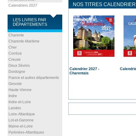
NOS TITRES CALENDRIER
Calendriers 2027
LES LIVRES PAR
DÉPARTEMENTS
Charente
Charente-Maritime
Cher
Corrèze
Creuse
Deux Sèvres
Calendrier 2027 -
Calendrie
Dordogne
Charentais
France et autres départements
Gironde
Haute-Vienne
Indre
Indre-et-Loire
Landes
Loire-Atlantique
Lot-et-Garonne
Maine-et-Loire
Pyrénées-Atlantiques