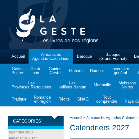
Les livres de nos régions
Almanachs
Baroque
Accueil
Baroque
Be
Agendas Calendriers
(Grand Format)
Geste
Geste
Guides
Inventaire
Histoire
Humour
Poche
noir
Geste
général
d
Les
Les
Moissons
Marmaille
Provinces Retrouvées
veillées d'antan
Noires
Romance
Tout
Pratique
Récits
SNAG
en région
comprendre
Pays d'A
Accueil
>
Almanachs Agendas Calendrie
CATÉGORIES
Calendriers 2027
Agendas 2027
Almanachs 2027