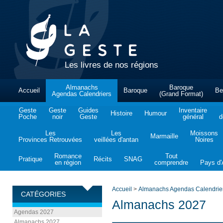
Les livres de nos régions
Almanachs
Baroque
Accueil
Baroque
Be
Agendas Calendriers
(Grand Format)
Geste
Geste
Guides
Inventaire
Histoire
Humour
Poche
noir
Geste
général
d
Les
Les
Moissons
Marmaille
Provinces Retrouvées
veillées d'antan
Noires
Romance
Tout
Pratique
Récits
SNAG
en région
comprendre
Pays d'A
Accueil
>
Almanachs Agendas Calendrie
CATÉGORIES
Almanachs 2027
Agendas 2027
Almanachs 2027