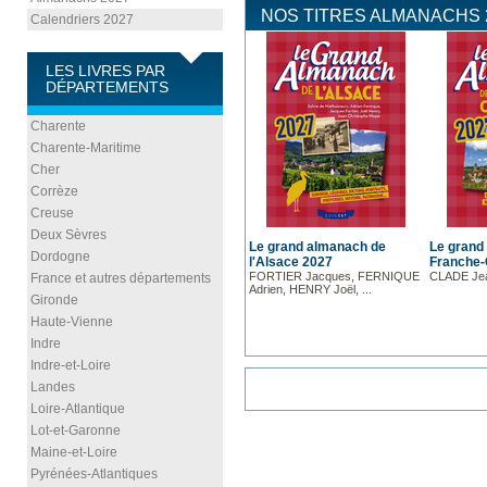
NOS TITRES ALMANACHS 
Calendriers 2027
LES LIVRES PAR
DÉPARTEMENTS
Charente
Charente-Maritime
Cher
Corrèze
Creuse
Deux Sèvres
Le grand almanach de
Le grand
Dordogne
l'Alsace 2027
Franche
FORTIER Jacques, FERNIQUE
CLADE Jea
France et autres départements
Adrien, HENRY Joël, ...
Gironde
Haute-Vienne
Indre
Indre-et-Loire
Landes
Loire-Atlantique
Lot-et-Garonne
Maine-et-Loire
Pyrénées-Atlantiques