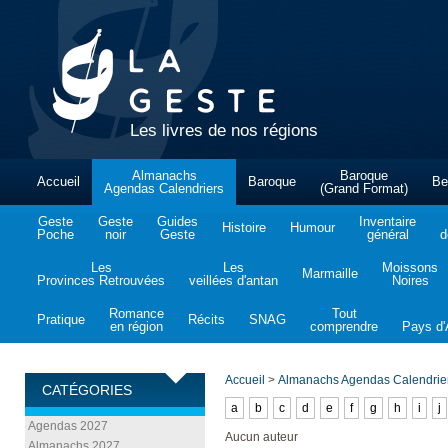
Les livres de nos régions
Almanachs
Baroque
Accueil
Baroque
Be
Agendas Calendriers
(Grand Format)
Geste
Geste
Guides
Inventaire
Histoire
Humour
Poche
noir
Geste
général
d
Les
Les
Moissons
Marmaille
Provinces Retrouvées
veillées d'antan
Noires
Romance
Tout
Pratique
Récits
SNAG
en région
comprendre
Pays d'A
Accueil
>
Almanachs Agendas Calendrie
CATÉGORIES
a
b
c
d
e
f
g
h
i
j
Agendas 2027
Aucun auteur
Almanachs 2027