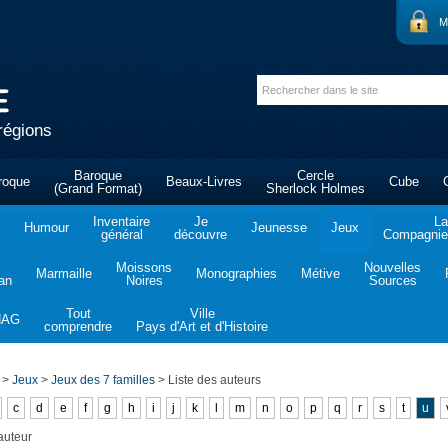
M
régions
Baroque
Cercle
roque
Beaux-Livres
Cube
(Grand Format)
Sherlock Holmes
Inventaire
Je
La
Humour
Jeunesse
Jeux
général
découvre
Compagnie 
Moissons
Nouvelles
Marmaille
Monographies
Métive
tan
Noires
Sources
Tout
Ville
NAG
comprendre
Pays d'Art et d'Histoire
>
Jeux
>
Jeux des 7 familles
>
Liste des auteurs
c
d
e
f
g
h
i
j
k
l
m
n
o
p
q
r
s
t
u
auteur