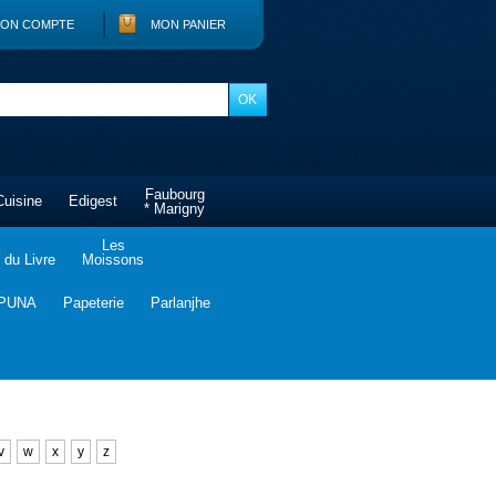
ON COMPTE
MON PANIER
Faubourg
Cuisine
Edigest
* Marigny
Les
du Livre
Moissons
PUNA
Papeterie
Parlanjhe
v
w
x
y
z