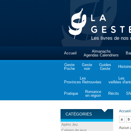
Les livres de nos 
Almanachs
Accueil
Ba
Agendas Calendriers
Geste
Geste
Guides
Histoire
Poche
noir
Geste
Les
Les
Provinces Retrouvées
veillées d'an
Romance
Pratique
Récits
S
en région
Accueil
CATÉGORIES
a
b
Apéro Jeu
Aucun 
Cahiers de jeux