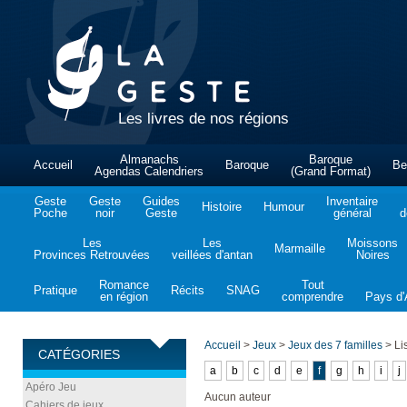
Les livres de nos régions
Almanachs
Baroque
Accueil
Baroque
Be
Agendas Calendriers
(Grand Format)
Geste
Geste
Guides
Inventaire
Histoire
Humour
Poche
noir
Geste
général
d
Les
Les
Moissons
Marmaille
Provinces Retrouvées
veillées d'antan
Noires
Romance
Tout
Pratique
Récits
SNAG
en région
comprendre
Pays d'A
Accueil
>
Jeux
>
Jeux des 7 familles
>
Lis
CATÉGORIES
a
b
c
d
e
f
g
h
i
j
Apéro Jeu
Aucun auteur
Cahiers de jeux