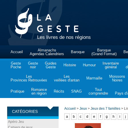
Les livres de nos régions
Almanachs
Baroque
Accueil
Baroque
Be
Agendas Calendriers
(Grand Format)
Geste
Geste
Guides
Inventaire
Histoire
Humour
Poche
noir
Geste
général
d
Les
Les
Moissons
Marmaille
Provinces Retrouvées
veillées d'antan
Noires
Romance
Tout
Pratique
Récits
SNAG
en région
comprendre
Pays d'A
Accueil
>
Jeux
>
Jeux des 7 familles
>
Lis
CATÉGORIES
a
b
c
d
e
f
g
h
i
j
Apéro Jeu
Cahiers de jeux