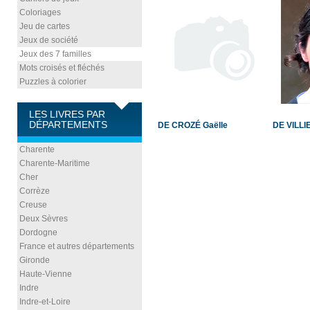
Coloriages
Jeu de cartes
Jeux de société
Jeux des 7 familles
Mots croisés et fléchés
Puzzles à colorier
LES LIVRES PAR
DÉPARTEMENTS
DE CROZÉ Gaëlle
DE VILLI
Charente
Charente-Maritime
Cher
Corrèze
Creuse
Deux Sèvres
Dordogne
France et autres départements
Gironde
Haute-Vienne
Indre
Indre-et-Loire