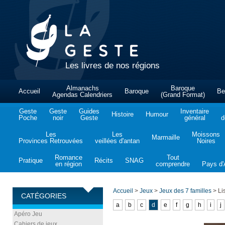
Les livres de nos régions
Almanachs
Baroque
Accueil
Baroque
Be
Agendas Calendriers
(Grand Format)
Geste
Geste
Guides
Inventaire
Histoire
Humour
Poche
noir
Geste
général
d
Les
Les
Moissons
Marmaille
Provinces Retrouvées
veillées d'antan
Noires
Romance
Tout
Pratique
Récits
SNAG
en région
comprendre
Pays d'A
Accueil
>
Jeux
>
Jeux des 7 familles
>
Lis
CATÉGORIES
a
b
c
d
e
f
g
h
i
j
Apéro Jeu
Cahiers de jeux