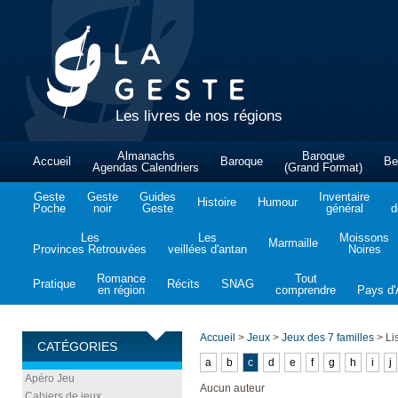
Les livres de nos régions
Almanachs
Baroque
Accueil
Baroque
Be
Agendas Calendriers
(Grand Format)
Geste
Geste
Guides
Inventaire
Histoire
Humour
Poche
noir
Geste
général
d
Les
Les
Moissons
Marmaille
Provinces Retrouvées
veillées d'antan
Noires
Romance
Tout
Pratique
Récits
SNAG
en région
comprendre
Pays d'A
Accueil
>
Jeux
>
Jeux des 7 familles
>
Lis
CATÉGORIES
a
b
c
d
e
f
g
h
i
j
Apéro Jeu
Aucun auteur
Cahiers de jeux