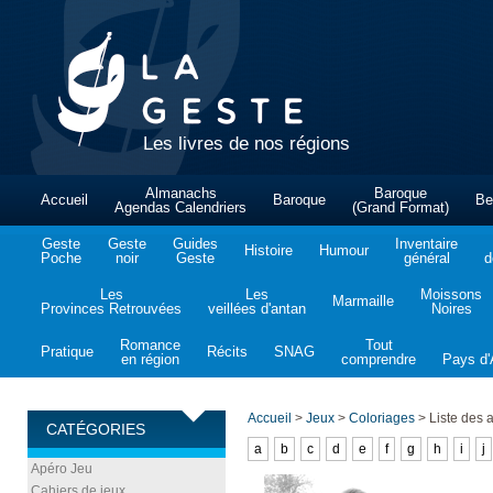
Les livres de nos régions
Almanachs
Baroque
Accueil
Baroque
Be
Agendas Calendriers
(Grand Format)
Geste
Geste
Guides
Inventaire
Histoire
Humour
Poche
noir
Geste
général
d
Les
Les
Moissons
Marmaille
Provinces Retrouvées
veillées d'antan
Noires
Romance
Tout
Pratique
Récits
SNAG
en région
comprendre
Pays d'A
Accueil
>
Jeux
>
Coloriages
>
Liste des 
CATÉGORIES
a
b
c
d
e
f
g
h
i
j
Apéro Jeu
Cahiers de jeux