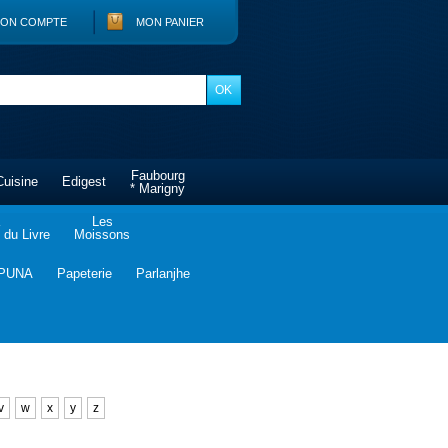
ON COMPTE
MON PANIER
Faubourg
Cuisine
Edigest
* Marigny
Les
du Livre
Moissons
PUNA
Papeterie
Parlanjhe
v
w
x
y
z