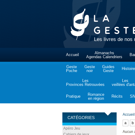
Les livres de nos 
Almanachs
Accueil
Ba
Agendas Calendriers
Geste
Geste
Guides
Histoire
Poche
noir
Geste
Les
Les
Provinces Retrouvées
veillées d'an
Romance
Pratique
Récits
S
en région
Accueil
CATÉGORIES
a
b
Apéro Jeu
Aucun 
Cahiers de jeux