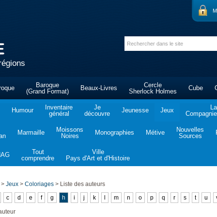
M
régions
Baroque
Cercle
roque
Beaux-Livres
Cube
(Grand Format)
Sherlock Holmes
Inventaire
Je
La
Humour
Jeunesse
Jeux
général
découvre
Compagnie 
Moissons
Nouvelles
Marmaille
Monographies
Métive
tan
Noires
Sources
Tout
Ville
NAG
comprendre
Pays d'Art et d'Histoire
>
Jeux
>
Coloriages
>
Liste des auteurs
c
d
e
f
g
h
i
j
k
l
m
n
o
p
q
r
s
t
u
auteur