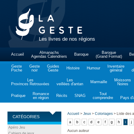
Les livres de nos régions
Almanachs
Baroque
Accueil
Baroque
Be
Agendas Calendriers
(Grand Format)
Geste
Geste
Guides
Inventaire
Histoire
Humour
Poche
noir
Geste
général
d
Les
Les
Moissons
Marmaille
Provinces Retrouvées
veillées d'antan
Noires
Romance
Tout
Pratique
Récits
SNAG
en région
comprendre
Pays d'A
Accueil
>
Jeux
>
Coloriages
>
Liste des 
CATÉGORIES
a
b
c
d
e
f
g
h
i
j
Apéro Jeu
Aucun auteur
Cahiers de jeux