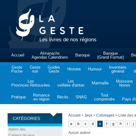
Les livres de nos régions
Almanachs
Baroque
Accueil
Baroque
Be
Agendas Calendriers
(Grand Format)
Geste
Geste
Guides
Inventaire
Histoire
Humour
Poche
noir
Geste
général
d
Les
Les
Moissons
Marmaille
Provinces Retrouvées
veillées d'antan
Noires
Romance
Tout
Pratique
Récits
SNAG
en région
comprendre
Pays d'A
Accueil
>
Jeux
>
Coloriages
>
Liste des 
CATÉGORIES
a
b
c
d
e
f
g
h
i
j
Apéro Jeu
Aucun auteur
Cahiers de jeux