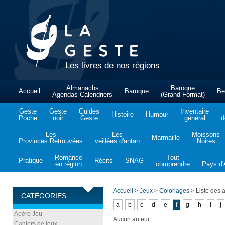
Les livres de nos régions
Almanachs
Baroque
Accueil
Baroque
Be
Agendas Calendriers
(Grand Format)
Geste
Geste
Guides
Inventaire
Histoire
Humour
Poche
noir
Geste
général
d
Les
Les
Moissons
Marmaille
Provinces Retrouvées
veillées d'antan
Noires
Romance
Tout
Pratique
Récits
SNAG
en région
comprendre
Pays d'A
Accueil
>
Jeux
>
Coloriages
>
Liste des 
CATÉGORIES
a
b
c
d
e
f
g
h
i
j
Apéro Jeu
Aucun auteur
Cahiers de jeux