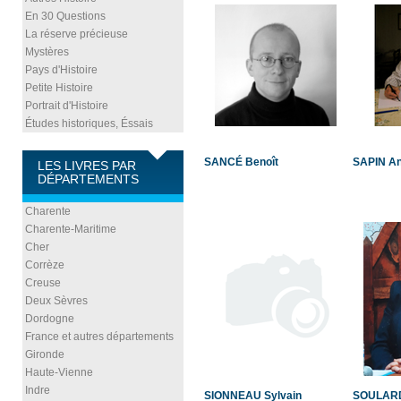
En 30 Questions
La réserve précieuse
Mystères
Pays d'Histoire
Petite Histoire
Portrait d'Histoire
Études historiques, Éssais
SANCÉ Benoît
SAPIN A
LES LIVRES PAR
DÉPARTEMENTS
Charente
Charente-Maritime
Cher
Corrèze
Creuse
Deux Sèvres
Dordogne
France et autres départements
Gironde
Haute-Vienne
Indre
SIONNEAU Sylvain
SOULARD 