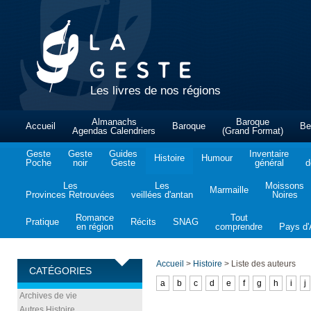
Les livres de nos régions
Almanachs
Baroque
Accueil
Baroque
Be
Agendas Calendriers
(Grand Format)
Geste
Geste
Guides
Inventaire
Histoire
Humour
Poche
noir
Geste
général
d
Les
Les
Moissons
Marmaille
Provinces Retrouvées
veillées d'antan
Noires
Romance
Tout
Pratique
Récits
SNAG
en région
comprendre
Pays d'A
Accueil
>
Histoire
>
Liste des auteurs
CATÉGORIES
a
b
c
d
e
f
g
h
i
j
Archives de vie
Autres Histoire