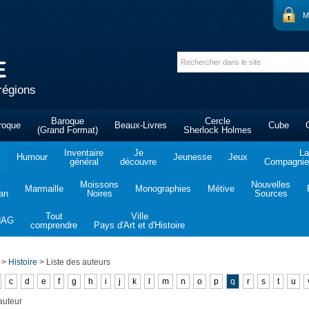
M
régions
Baroque
Cercle
roque
Beaux-Livres
Cube
(Grand Format)
Sherlock Holmes
Inventaire
Je
La
Humour
Jeunesse
Jeux
général
découvre
Compagnie 
Moissons
Nouvelles
Marmaille
Monographies
Métive
tan
Noires
Sources
Tout
Ville
NAG
comprendre
Pays d'Art et d'Histoire
>
Histoire
>
Liste des auteurs
c
d
e
f
g
h
i
j
k
l
m
n
o
p
q
r
s
t
u
auteur