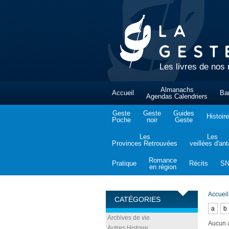
Les livres de nos 
Almanachs
Accueil
Ba
Agendas Calendriers
Geste
Geste
Guides
Histoire
Poche
noir
Geste
Les
Les
Provinces Retrouvées
veillées d'an
Romance
Pratique
Récits
S
en région
Accueil
CATÉGORIES
a
b
Archives de vie
Aucun 
Autres Histoire