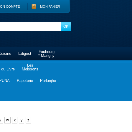
ON COMPTE
MON PANIER
Faubourg
Cuisine
Edigest
* Marigny
Les
du Livre
Moissons
PUNA
Papeterie
Parlanjhe
v
w
x
y
z