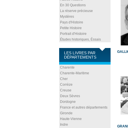
En 30 Questions
La réserve précieuse
Mystères
Pays d'Histoire
Petite Histoire
Portrait d'Histoire
Études historiques, Éssais
GALLI
LES LIVRES PAR
DÉPARTEMENTS
Charente
Charente-Maritime
Cher
Corrèze
Creuse
Deux Sèvres
Dordogne
France et autres départements
Gironde
Haute-Vienne
Indre
GRAND