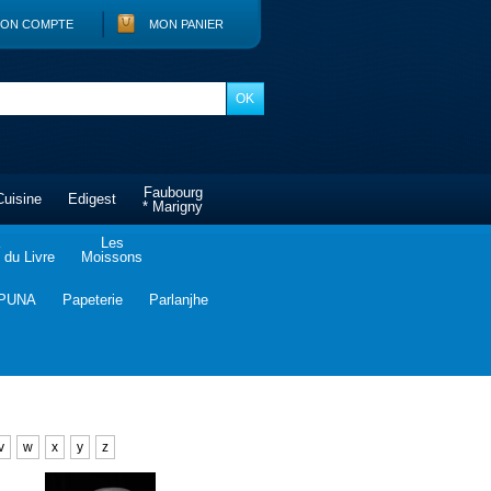
ON COMPTE
MON PANIER
Faubourg
Cuisine
Edigest
* Marigny
Les
du Livre
Moissons
PUNA
Papeterie
Parlanjhe
v
w
x
y
z