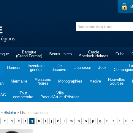
M
régions
Baroque
Cercle
roque
Beaux-Livres
Cube
(Grand Format)
Sherlock Holmes
Inventaire
Je
La
Humour
Jeunesse
Jeux
général
découvre
Compagnie 
Moissons
Nouvelles
Marmaille
Monographies
Métive
tan
Noires
Sources
Tout
Ville
NAG
comprendre
Pays d'Art et d'Histoire
>
Histoire
>
Liste des auteurs
c
d
e
f
g
h
i
j
k
l
m
n
o
p
q
r
s
t
u