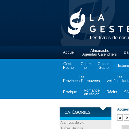
Les livres de nos 
Almanachs
Accueil
Ba
Agendas Calendriers
Geste
Geste
Guides
Histoire
Poche
noir
Geste
Les
Les
Provinces Retrouvées
veillées d'an
Romance
Pratique
Récits
S
en région
Accueil
CATÉGORIES
a
b
Archives de vie
Autres Histoire