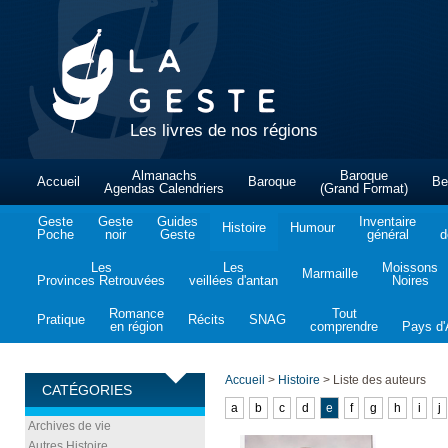
Les livres de nos régions
Almanachs
Baroque
Accueil
Baroque
Be
Agendas Calendriers
(Grand Format)
Geste
Geste
Guides
Inventaire
Histoire
Humour
Poche
noir
Geste
général
d
Les
Les
Moissons
Marmaille
Provinces Retrouvées
veillées d'antan
Noires
Romance
Tout
Pratique
Récits
SNAG
en région
comprendre
Pays d'A
Accueil
>
Histoire
>
Liste des auteurs
CATÉGORIES
a
b
c
d
e
f
g
h
i
j
Archives de vie
Autres Histoire