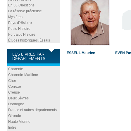
En 30 Questions
La réserve précieuse
Mystères
Pays d'Histoire
Petite Histoire
Portrait d'Histoire
Études historiques, Éssais
ESSEUL Maurice
EVEN Pa
LES LIVRES PAR
DÉPARTEMENTS
Charente
Charente-Maritime
Cher
Corrèze
Creuse
Deux Sèvres
Dordogne
France et autres départements
Gironde
Haute-Vienne
Indre