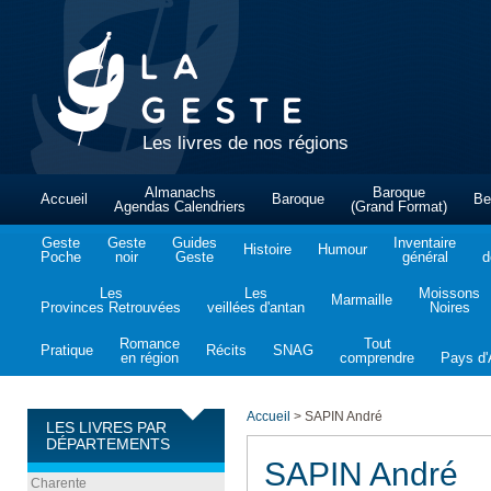
Les livres de nos régions
Almanachs
Baroque
Accueil
Baroque
Be
Agendas Calendriers
(Grand Format)
Geste
Geste
Guides
Inventaire
Histoire
Humour
Poche
noir
Geste
général
d
Les
Les
Moissons
Marmaille
Provinces Retrouvées
veillées d'antan
Noires
Romance
Tout
Pratique
Récits
SNAG
en région
comprendre
Pays d'A
Accueil
>
SAPIN André
LES LIVRES PAR
DÉPARTEMENTS
SAPIN André
Charente