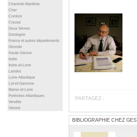
Charente-Maritime
Cher
Corrèze
Creuse
Deux Sèvres
Dordogne
France et autres départements
Gironde
Haute-Vienne
Indre
Indre-et-Loire
Landes
Loire-Atlantique
Lot-et-Garonne
Maine-et-Loire
Pyrénées-Atlantiques
PARTAGEZ :
Vendée
Vienne
BIBLIOGRAPHIE CHEZ GES