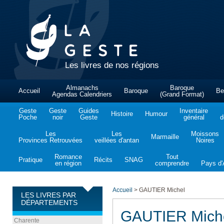
Les livres de nos régions
Almanachs
Baroque
Accueil
Baroque
Be
Agendas Calendriers
(Grand Format)
Geste
Geste
Guides
Inventaire
Histoire
Humour
Poche
noir
Geste
général
d
Les
Les
Moissons
Marmaille
Provinces Retrouvées
veillées d'antan
Noires
Romance
Tout
Pratique
Récits
SNAG
en région
comprendre
Pays d'A
Accueil
>
GAUTIER Michel
LES LIVRES PAR
DÉPARTEMENTS
GAUTIER Mich
Charente