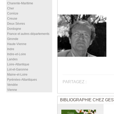
Charente-Maritime
Cher
Corrèze
Creuse
Deux Sèvres
Dordogne
France et autres départements
Gironde
Haute-Vienne
Indre
Indre-et-Loire
Landes
Loire-Atlantique
Lot-et-Garonne
Maine-et-Loire
Pyrénées-Atlantiques
PARTAGEZ :
Vendée
Vienne
BIBLIOGRAPHIE CHEZ GES