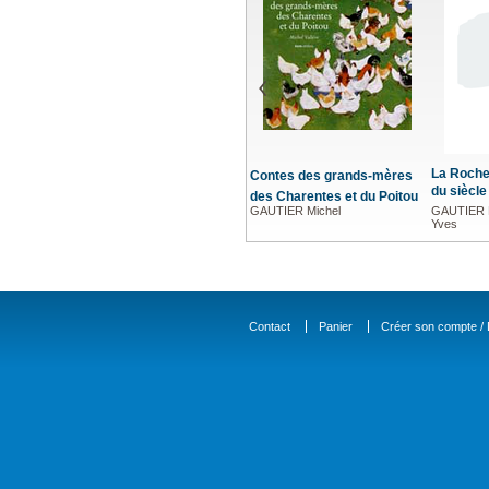
La Roche
Contes des grands-mères
du siècle
des Charentes et du Poitou
GAUTIER Michel
GAUTIER M
Yves
Contact
Panier
Créer son compte / D