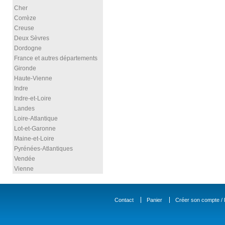
Cher
Corrèze
Creuse
Deux Sèvres
Dordogne
France et autres départements
Gironde
Haute-Vienne
Indre
Indre-et-Loire
Landes
Loire-Atlantique
Lot-et-Garonne
Maine-et-Loire
Pyrénées-Atlantiques
Vendée
Vienne
Contact
Panier
Créer son compte / D