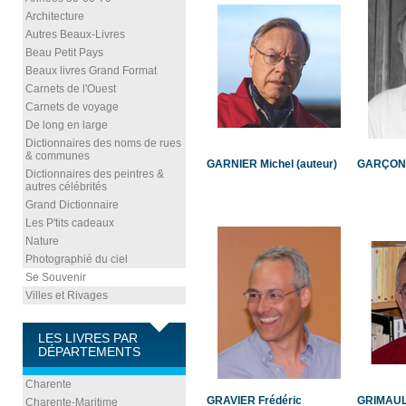
Architecture
Autres Beaux-Livres
Beau Petit Pays
Beaux livres Grand Format
Carnets de l'Ouest
Carnets de voyage
De long en large
Dictionnaires des noms de rues
& communes
GARNIER Michel (auteur)
GARÇON 
Dictionnaires des peintres &
autres célébrités
Grand Dictionnaire
Les P'tits cadeaux
Nature
Photographié du ciel
Se Souvenir
Villes et Rivages
LES LIVRES PAR
DÉPARTEMENTS
Charente
GRAVIER Frédéric
GRIMAUL
Charente-Maritime