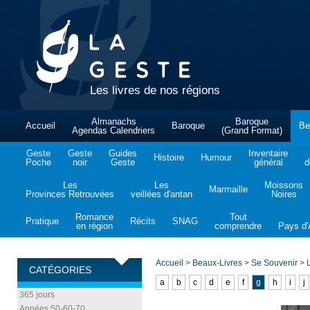
Les livres de nos régions
Almanachs
Baroque
Accueil
Baroque
Be
Agendas Calendriers
(Grand Format)
Geste
Geste
Guides
Inventaire
Histoire
Humour
Poche
noir
Geste
général
d
Les
Les
Moissons
Marmaille
Provinces Retrouvées
veillées d'antan
Noires
Romance
Tout
Pratique
Récits
SNAG
en région
comprendre
Pays d'A
Accueil
>
Beaux-Livres
>
Se Souvenir
>
L
CATÉGORIES
a
b
c
d
e
f
g
h
i
j
365 jours
Années 50-60-70