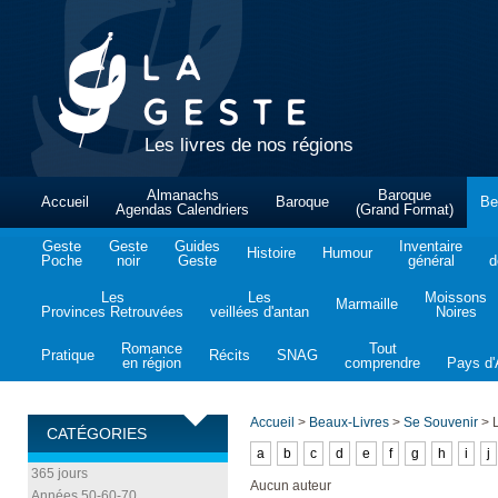
Les livres de nos régions
Almanachs
Baroque
Accueil
Baroque
Be
Agendas Calendriers
(Grand Format)
Geste
Geste
Guides
Inventaire
Histoire
Humour
Poche
noir
Geste
général
d
Les
Les
Moissons
Marmaille
Provinces Retrouvées
veillées d'antan
Noires
Romance
Tout
Pratique
Récits
SNAG
en région
comprendre
Pays d'A
Accueil
>
Beaux-Livres
>
Se Souvenir
>
L
CATÉGORIES
a
b
c
d
e
f
g
h
i
j
365 jours
Aucun auteur
Années 50-60-70