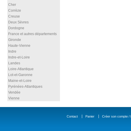
Cher
Corrèze
Creuse
Deux Sèvres
Dordogne
France et autres départements
Gironde
Haute-Vienne
Indre
Indre-et-Loire
Landes
Loire-Atlantique
Lot-et-Garonne
Maine-et-Loire
Pyrénées-Atlantiques
Vendée
Vienne
Contact
Panier
Créer son compte / D