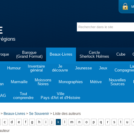
M
régions
Baroque
Cercle
roque
Beaux-Livres
Cube
(Grand Format)
Sherlock Holmes
Inventaire
Je
La
Humour
Jeunesse
Jeux
général
découvre
Compagnie 
Moissons
Nouvelles
Marmaille
Monographies
Métive
tan
Noires
Sources
Tout
Ville
NAG
comprendre
Pays d'Art et d'Histoire
>
Beaux-Livres
>
Se Souvenir
>
Liste des auteurs
c
d
e
f
g
h
i
j
k
l
m
n
o
p
q
r
s
t
u
auteur