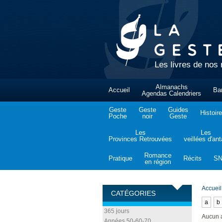
Les livres de nos 
Almanachs
Accueil
Ba
Agendas Calendriers
Geste
Geste
Guides
Histoire
Poche
noir
Geste
Les
Les
Provinces Retrouvées
veillées d'an
Romance
Pratique
Récits
S
en région
Accueil
CATÉGORIES
a
b
365 jours
Aucun 
Années 50-60-70