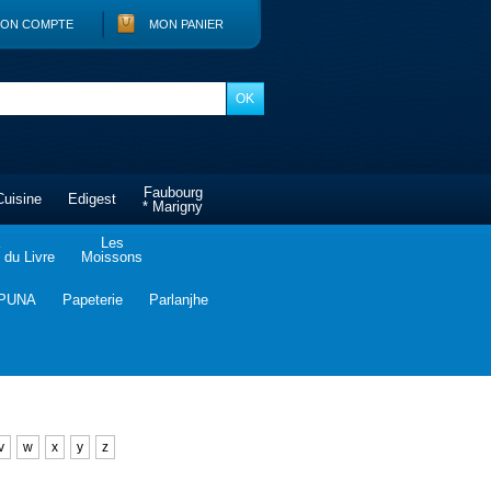
ON COMPTE
MON PANIER
Faubourg
Cuisine
Edigest
* Marigny
Les
du Livre
Moissons
PUNA
Papeterie
Parlanjhe
v
w
x
y
z