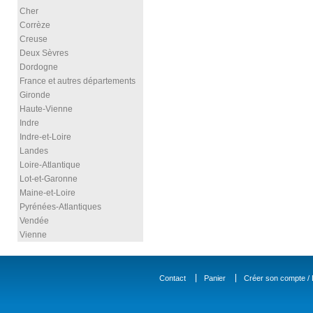
Cher
Corrèze
Creuse
Deux Sèvres
Dordogne
France et autres départements
Gironde
Haute-Vienne
Indre
Indre-et-Loire
Landes
Loire-Atlantique
Lot-et-Garonne
Maine-et-Loire
Pyrénées-Atlantiques
Vendée
Vienne
Contact
Panier
Créer son compte / D