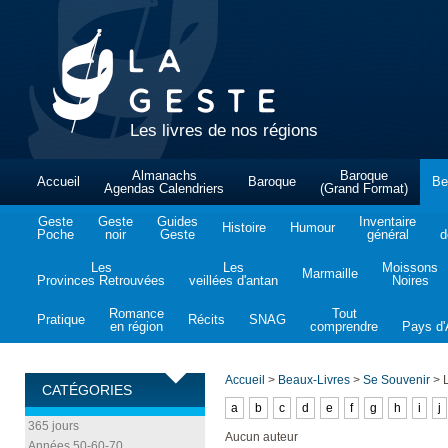
Les livres de nos régions
Almanachs
Baroque
Accueil
Baroque
Be
Agendas Calendriers
(Grand Format)
Geste
Geste
Guides
Inventaire
Histoire
Humour
Poche
noir
Geste
général
d
Les
Les
Moissons
Marmaille
Provinces Retrouvées
veillées d'antan
Noires
Romance
Tout
Pratique
Récits
SNAG
en région
comprendre
Pays d'A
Accueil
>
Beaux-Livres
>
Se Souvenir
>
L
CATÉGORIES
a
b
c
d
e
f
g
h
i
j
365 jours
Aucun auteur
Années 50-60-70