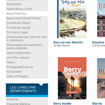
Architecture
Autres Beaux-Livres
Beau Petit Pays
Beaux livres Grand Format
Carnets de l'Ouest
Carnets de voyage
De long en large
Dictionnaires des noms de rues
& communes
Batz-sur-mer illustrée
Bayonne
Dictionnaires des peintres &
LESNE Benoît
LUCAS Aur
autres célébrités
Grand Dictionnaire
Les P'tits cadeaux
Nature
Photographié du ciel
Se Souvenir
Villes et Rivages
LES LIVRES PAR
DÉPARTEMENTS
Charente
Berry insolite
Biarritz
Charente-Maritime