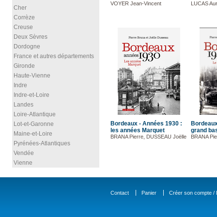
VOYER Jean-Vincent
LUCAS Aur
Cher
Corrèze
Creuse
Deux Sèvres
Dordogne
France et autres départements
Gironde
Haute-Vienne
Indre
Indre-et-Loire
Landes
Loire-Atlantique
Bordeaux - Années 1930 :
Bordeaux
Lot-et-Garonne
les années Marquet
grand ba
Maine-et-Loire
BRANA Pierre, DUSSEAU Joëlle
BRANA Pie
Pyrénées-Atlantiques
Vendée
Vienne
Contact
Panier
Créer son compte / D