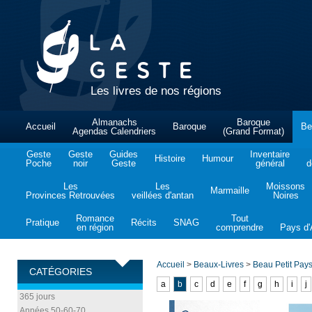
Les livres de nos régions
Almanachs
Baroque
Accueil
Baroque
Be
Agendas Calendriers
(Grand Format)
Geste
Geste
Guides
Inventaire
Histoire
Humour
Poche
noir
Geste
général
d
Les
Les
Moissons
Marmaille
Provinces Retrouvées
veillées d'antan
Noires
Romance
Tout
Pratique
Récits
SNAG
en région
comprendre
Pays d'A
Accueil
>
Beaux-Livres
>
Beau Petit Pay
CATÉGORIES
a
b
c
d
e
f
g
h
i
j
365 jours
Années 50-60-70