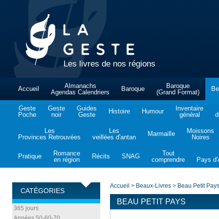
Les livres de nos régions
Almanachs
Baroque
Accueil
Baroque
Be
Agendas Calendriers
(Grand Format)
Geste
Geste
Guides
Inventaire
Histoire
Humour
Poche
noir
Geste
général
d
Les
Les
Moissons
Marmaille
Provinces Retrouvées
veillées d'antan
Noires
Romance
Tout
Pratique
Récits
SNAG
en région
comprendre
Pays d'A
Accueil
>
Beaux-Livres
>
Beau Petit Pay
CATÉGORIES
BEAU PETIT PAYS
365 jours
Années 50-60-70