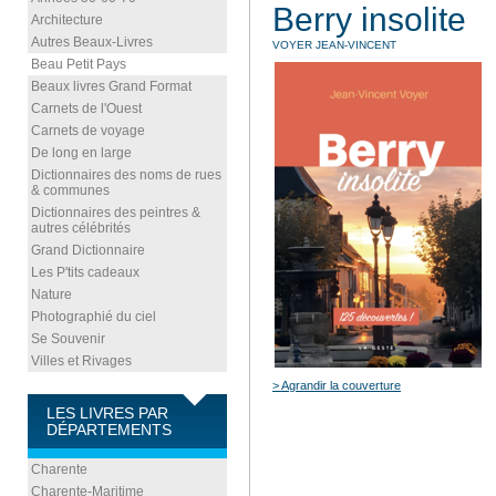
Berry insolite
Architecture
Autres Beaux-Livres
VOYER JEAN-VINCENT
Beau Petit Pays
Beaux livres Grand Format
Carnets de l'Ouest
Carnets de voyage
De long en large
Dictionnaires des noms de rues
& communes
Dictionnaires des peintres &
autres célébrités
Grand Dictionnaire
Les P'tits cadeaux
Nature
Photographié du ciel
Se Souvenir
Villes et Rivages
> Agrandir la couverture
LES LIVRES PAR
DÉPARTEMENTS
Charente
Charente-Maritime