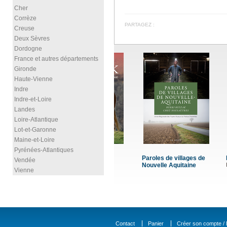
Cher
Corrèze
PARTAGEZ :
Creuse
Deux Sèvres
Dordogne
France et autres départements
Gironde
Haute-Vienne
Indre
Indre-et-Loire
Landes
Loire-Atlantique
Lot-et-Garonne
Maine-et-Loire
Pyrénées-Atlantiques
Paroles de villages de
Périgueux
Vendée
Nouvelle Aquitaine
BALOUT Ma
Vienne
Contact
Panier
Créer son compte / D