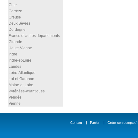
Cher
Corrèze
Creuse
Deux Sèvres
Dordogne
France et autres départements
Gironde
Haute-Vienne
Indre
Indre-et-Loire
Landes
Loire-Atlantique
Lot-et-Garonne
Maine-et-Loire
Pyrénées-Atlantiques
Vendée
Vienne
Contact
Panier
Créer son compte / D