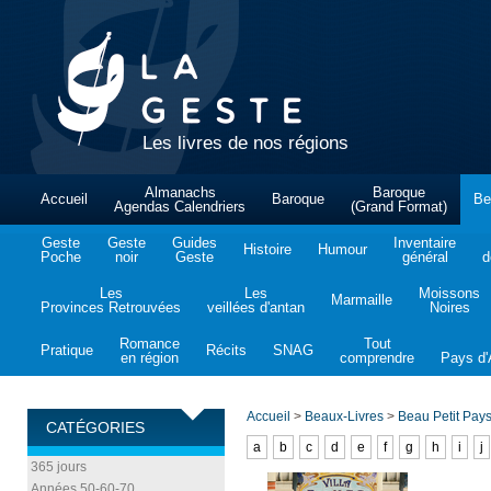
Les livres de nos régions
Almanachs
Baroque
Accueil
Baroque
Be
Agendas Calendriers
(Grand Format)
Geste
Geste
Guides
Inventaire
Histoire
Humour
Poche
noir
Geste
général
d
Les
Les
Moissons
Marmaille
Provinces Retrouvées
veillées d'antan
Noires
Romance
Tout
Pratique
Récits
SNAG
en région
comprendre
Pays d'A
Accueil
>
Beaux-Livres
>
Beau Petit Pay
CATÉGORIES
a
b
c
d
e
f
g
h
i
j
365 jours
Années 50-60-70