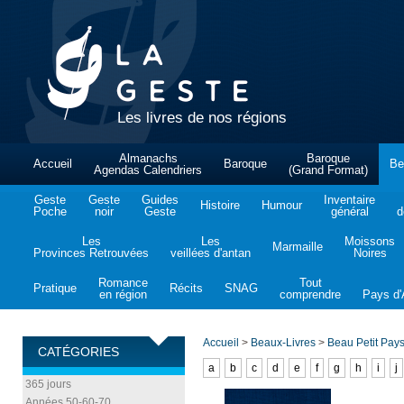
Les livres de nos régions
Almanachs
Baroque
Accueil
Baroque
Be
Agendas Calendriers
(Grand Format)
Geste
Geste
Guides
Inventaire
Histoire
Humour
Poche
noir
Geste
général
d
Les
Les
Moissons
Marmaille
Provinces Retrouvées
veillées d'antan
Noires
Romance
Tout
Pratique
Récits
SNAG
en région
comprendre
Pays d'A
Accueil
>
Beaux-Livres
>
Beau Petit Pay
CATÉGORIES
a
b
c
d
e
f
g
h
i
j
365 jours
Années 50-60-70