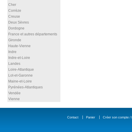
Cher
Corrèze
Creuse
Deux Sèvres
Dordogne
France et autres départements
Gironde
Haute-Vienne
Indre
Indre-et-Loire
Landes
Loire-Atlantique
Lot-et-Garonne
Maine-et-Loire
Pyrénées-Atlantiques
Vendée
Vienne
Contact
Panier
Créer son compte / D