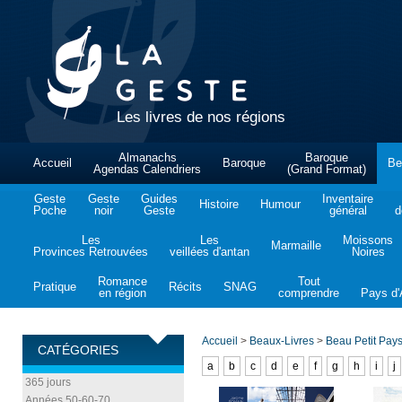
Les livres de nos régions
Almanachs
Baroque
Accueil
Baroque
Be
Agendas Calendriers
(Grand Format)
Geste
Geste
Guides
Inventaire
Histoire
Humour
Poche
noir
Geste
général
d
Les
Les
Moissons
Marmaille
Provinces Retrouvées
veillées d'antan
Noires
Romance
Tout
Pratique
Récits
SNAG
en région
comprendre
Pays d'A
Accueil
>
Beaux-Livres
>
Beau Petit Pay
CATÉGORIES
a
b
c
d
e
f
g
h
i
j
365 jours
Années 50-60-70