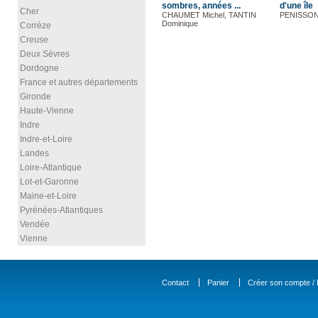
sombres, années ...
d'une île
Cher
CHAUMET Michel, TANTIN
PENISSON 
Dominique
Corrèze
Creuse
Deux Sèvres
Dordogne
France et autres départements
Gironde
Haute-Vienne
Indre
Indre-et-Loire
Landes
Loire-Atlantique
Lot-et-Garonne
Maine-et-Loire
Pyrénées-Atlantiques
Vendée
Vienne
Contact
Panier
Créer son compte / D