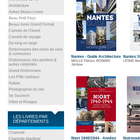
Architecture
Autres Beaux-Livres
Beau Petit Pays
Beaux livres Grand Format
Carnets de l'Ouest
Carnets de voyage
De long en large
Dictionnaires des noms de rues
& communes
Nantes - Guide Architecture
Nantes 10
Dictionnaires des peintres &
MOLLE Patrice, ROMAIN
LESNE Ben
autres célébrités
Jérôme
Grand Dictionnaire
Les P'tits cadeaux
Nature
Photographié du ciel
Se Souvenir
Villes et Rivages
LES LIVRES PAR
DÉPARTEMENTS
Charente
Niort 1940/1944 - Années
Noirmout
Charente-Maritime