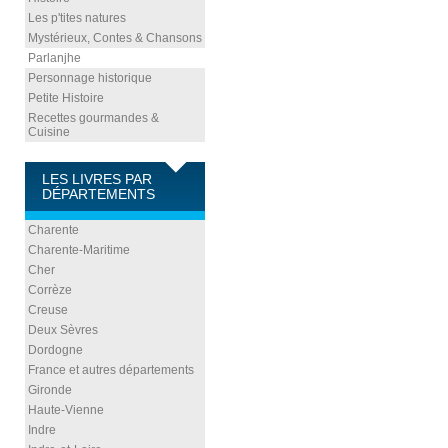
Les p'tites natures
Mystérieux, Contes & Chansons
Parlanjhe
Personnage historique
Petite Histoire
Recettes gourmandes &
Cuisine
LES LIVRES PAR
DÉPARTEMENTS
Charente
Charente-Maritime
Cher
Corrèze
Creuse
Deux Sèvres
Dordogne
France et autres départements
Gironde
Haute-Vienne
Indre