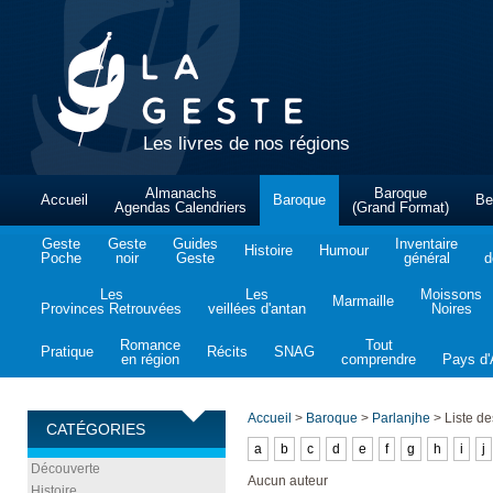
Les livres de nos régions
Almanachs
Baroque
Accueil
Baroque
Be
Agendas Calendriers
(Grand Format)
Geste
Geste
Guides
Inventaire
Histoire
Humour
Poche
noir
Geste
général
d
Les
Les
Moissons
Marmaille
Provinces Retrouvées
veillées d'antan
Noires
Romance
Tout
Pratique
Récits
SNAG
en région
comprendre
Pays d'A
Accueil
>
Baroque
>
Parlanjhe
>
Liste de
CATÉGORIES
a
b
c
d
e
f
g
h
i
j
Découverte
Aucun auteur
Histoire