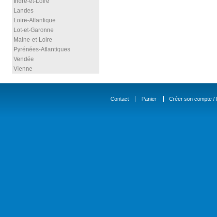
Indre-et-Loire
Landes
Loire-Atlantique
Lot-et-Garonne
Maine-et-Loire
Pyrénées-Atlantiques
Vendée
Vienne
Contact
Panier
Créer son compte / D