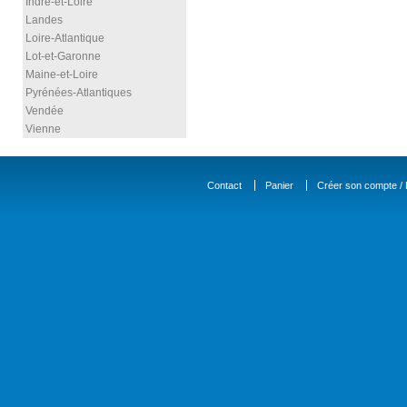
Indre-et-Loire
Landes
Loire-Atlantique
Lot-et-Garonne
Maine-et-Loire
Pyrénées-Atlantiques
Vendée
Vienne
Contact
Panier
Créer son compte / D