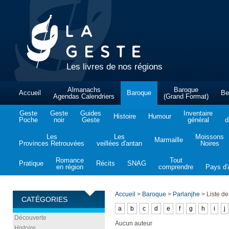
Les livres de nos régions
Almanachs
Baroque
Accueil
Baroque
Be
Agendas Calendriers
(Grand Format)
Geste
Geste
Guides
Inventaire
Histoire
Humour
Poche
noir
Geste
général
d
Les
Les
Moissons
Marmaille
Provinces Retrouvées
veillées d'antan
Noires
Romance
Tout
Pratique
Récits
SNAG
en région
comprendre
Pays d'A
Accueil
>
Baroque
>
Parlanjhe
>
Liste de
CATÉGORIES
a
b
c
d
e
f
g
h
i
j
Découverte
Aucun auteur
Histoire