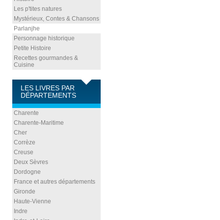
Les p'tites natures
Mystérieux, Contes & Chansons
Parlanjhe
Personnage historique
Petite Histoire
Recettes gourmandes &
Cuisine
LES LIVRES PAR
DÉPARTEMENTS
Charente
Charente-Maritime
Cher
Corrèze
Creuse
Deux Sèvres
Dordogne
France et autres départements
Gironde
Haute-Vienne
Indre