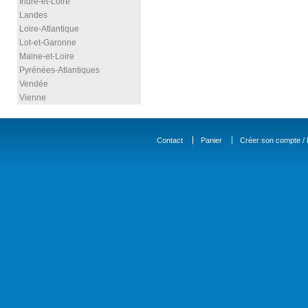
Indre-et-Loire
Landes
Loire-Atlantique
Lot-et-Garonne
Maine-et-Loire
Pyrénées-Atlantiques
Vendée
Vienne
Contact
Panier
Créer son compte / D