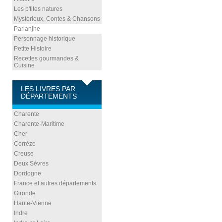
Les p'tites natures
Mystérieux, Contes & Chansons
Parlanjhe
Personnage historique
Petite Histoire
Recettes gourmandes &
Cuisine
LES LIVRES PAR
DÉPARTEMENTS
Charente
Charente-Maritime
Cher
Corrèze
Creuse
Deux Sèvres
Dordogne
France et autres départements
Gironde
Haute-Vienne
Indre