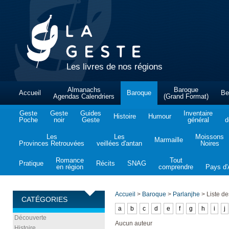
Les livres de nos régions
Almanachs
Baroque
Accueil
Baroque
Be
Agendas Calendriers
(Grand Format)
Geste
Geste
Guides
Inventaire
Histoire
Humour
Poche
noir
Geste
général
d
Les
Les
Moissons
Marmaille
Provinces Retrouvées
veillées d'antan
Noires
Romance
Tout
Pratique
Récits
SNAG
en région
comprendre
Pays d'A
Accueil
>
Baroque
>
Parlanjhe
>
Liste de
CATÉGORIES
a
b
c
d
e
f
g
h
i
j
Découverte
Aucun auteur
Histoire