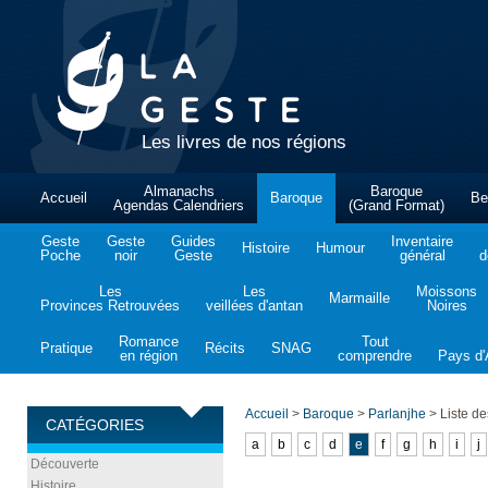
Les livres de nos régions
Almanachs
Baroque
Accueil
Baroque
Be
Agendas Calendriers
(Grand Format)
Geste
Geste
Guides
Inventaire
Histoire
Humour
Poche
noir
Geste
général
d
Les
Les
Moissons
Marmaille
Provinces Retrouvées
veillées d'antan
Noires
Romance
Tout
Pratique
Récits
SNAG
en région
comprendre
Pays d'A
Accueil
>
Baroque
>
Parlanjhe
>
Liste de
CATÉGORIES
a
b
c
d
e
f
g
h
i
j
Découverte
Histoire