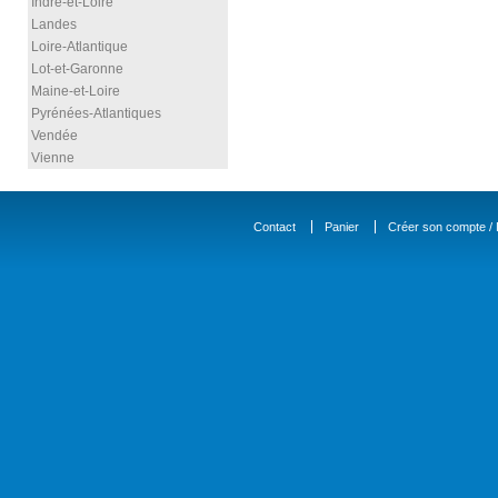
Indre-et-Loire
Landes
Loire-Atlantique
Lot-et-Garonne
Maine-et-Loire
Pyrénées-Atlantiques
Vendée
Vienne
Contact
Panier
Créer son compte / D