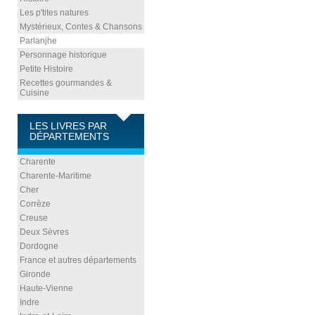
Les p'tites natures
Mystérieux, Contes & Chansons
Parlanjhe
Personnage historique
Petite Histoire
Recettes gourmandes &
Cuisine
LES LIVRES PAR
DÉPARTEMENTS
Charente
Charente-Maritime
Cher
Corrèze
Creuse
Deux Sèvres
Dordogne
France et autres départements
Gironde
Haute-Vienne
Indre