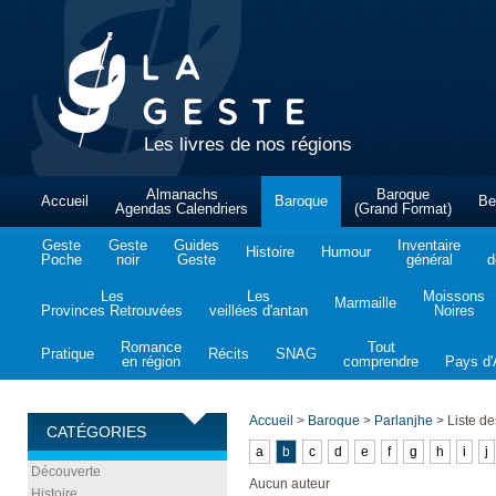
Les livres de nos régions
Almanachs
Baroque
Accueil
Baroque
Be
Agendas Calendriers
(Grand Format)
Geste
Geste
Guides
Inventaire
Histoire
Humour
Poche
noir
Geste
général
d
Les
Les
Moissons
Marmaille
Provinces Retrouvées
veillées d'antan
Noires
Romance
Tout
Pratique
Récits
SNAG
en région
comprendre
Pays d'A
Accueil
>
Baroque
>
Parlanjhe
>
Liste de
CATÉGORIES
a
b
c
d
e
f
g
h
i
j
Découverte
Aucun auteur
Histoire