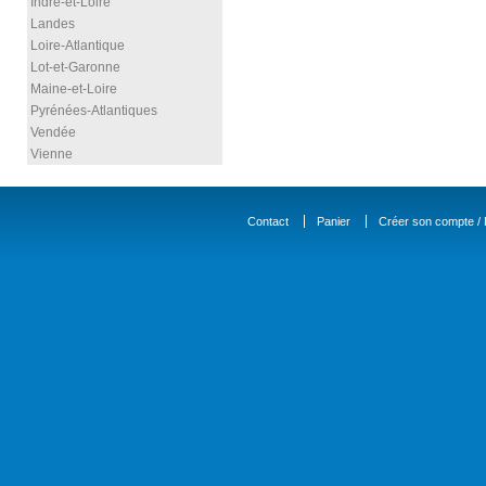
Indre-et-Loire
Landes
Loire-Atlantique
Lot-et-Garonne
Maine-et-Loire
Pyrénées-Atlantiques
Vendée
Vienne
Contact
Panier
Créer son compte / D