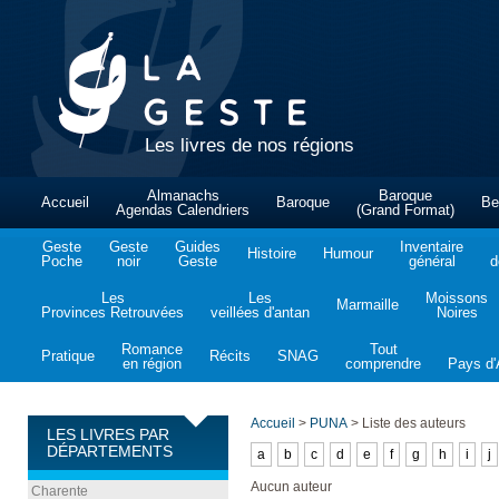
Les livres de nos régions
Almanachs
Baroque
Accueil
Baroque
Be
Agendas Calendriers
(Grand Format)
Geste
Geste
Guides
Inventaire
Histoire
Humour
Poche
noir
Geste
général
d
Les
Les
Moissons
Marmaille
Provinces Retrouvées
veillées d'antan
Noires
Romance
Tout
Pratique
Récits
SNAG
en région
comprendre
Pays d'A
Accueil
>
PUNA
>
Liste des auteurs
LES LIVRES PAR
DÉPARTEMENTS
a
b
c
d
e
f
g
h
i
j
Aucun auteur
Charente