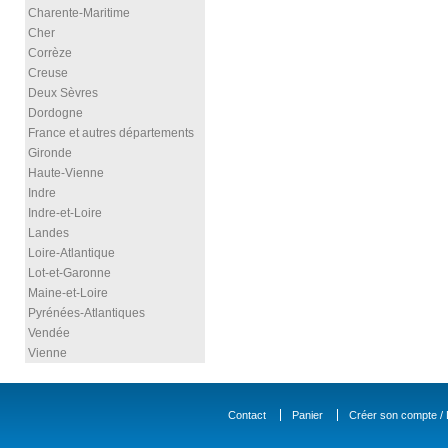
Charente-Maritime
Cher
Corrèze
Creuse
Deux Sèvres
Dordogne
France et autres départements
Gironde
Haute-Vienne
Indre
Indre-et-Loire
Landes
Loire-Atlantique
Lot-et-Garonne
Maine-et-Loire
Pyrénées-Atlantiques
Vendée
Vienne
Contact
Panier
Créer son compte / D