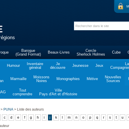
M
régions
Baroque
Cercle
roque
Beaux-Livres
Cube
(Grand Format)
Sherlock Holmes
Inventaire
Je
La
Humour
Jeunesse
Jeux
général
découvre
Compagnie 
Moissons
Nouvelles
Marmaille
Monographies
Métive
tan
Noires
Sources
Tout
Ville
NAG
comprendre
Pays d'Art et d'Histoire
>
PUNA
>
Liste des auteurs
c
d
e
f
g
h
i
j
k
l
m
n
o
p
q
r
s
t
u
auteur