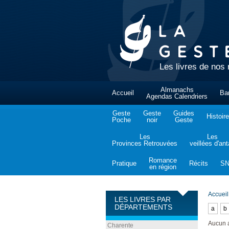
Les livres de nos 
Almanachs
Accueil
Ba
Agendas Calendriers
Geste
Geste
Guides
Histoire
Poche
noir
Geste
Les
Les
Provinces Retrouvées
veillées d'an
Romance
Pratique
Récits
S
en région
Accueil
LES LIVRES PAR
DÉPARTEMENTS
a
b
Aucun 
Charente