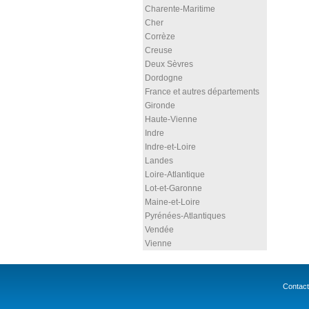
Charente-Maritime
Cher
Corrèze
Creuse
Deux Sèvres
Dordogne
France et autres départements
Gironde
Haute-Vienne
Indre
Indre-et-Loire
Landes
Loire-Atlantique
Lot-et-Garonne
Maine-et-Loire
Pyrénées-Atlantiques
Vendée
Vienne
Contact