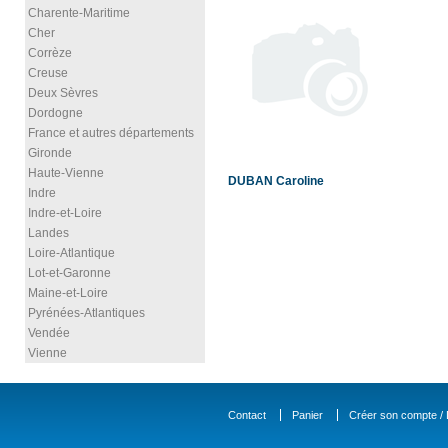
Charente-Maritime
Cher
Corrèze
Creuse
Deux Sèvres
Dordogne
France et autres départements
Gironde
Haute-Vienne
DUBAN Caroline
Indre
Indre-et-Loire
Landes
Loire-Atlantique
Lot-et-Garonne
Maine-et-Loire
Pyrénées-Atlantiques
Vendée
Vienne
Contact
Panier
Créer son compte / D