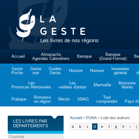
Les livres de nos régions
Almanachs
Baroque
Accueil
Baroque
Be
Agendas Calendriers
(Grand Format)
Geste
Geste
Guides
Inventaire
Histoire
Humour
Poche
noir
Geste
général
d
Les
Les
Moissons
Marmaille
Provinces Retrouvées
veillées d'antan
Noires
Romance
Tout
Pratique
Récits
SNAG
en région
comprendre
Pays d'A
Accueil
>
PUNA
>
Liste des auteurs
LES LIVRES PAR
DÉPARTEMENTS
a
b
c
d
e
f
g
h
i
j
Charente