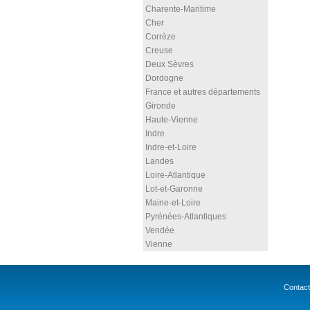
Charente-Maritime
Cher
Corrèze
Creuse
Deux Sèvres
Dordogne
France et autres départements
Gironde
Haute-Vienne
Indre
Indre-et-Loire
Landes
Loire-Atlantique
Lot-et-Garonne
Maine-et-Loire
Pyrénées-Atlantiques
Vendée
Vienne
Contact