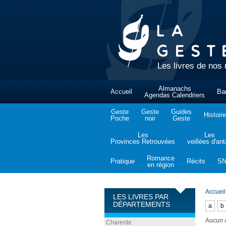
Les livres de nos 
Almanachs
Accueil
Ba
Agendas Calendriers
Geste
Geste
Guides
Histoire
Poche
noir
Geste
Les
Les
Provinces Retrouvées
veillées d'an
Romance
Pratique
Récits
S
en région
Accueil
LES LIVRES PAR
DÉPARTEMENTS
a
b
Aucun 
Charente