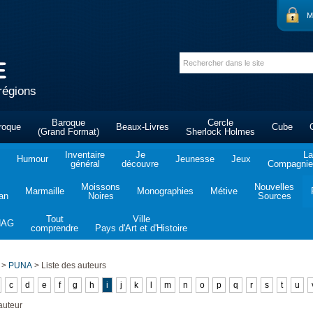
M
régions
Baroque
Cercle
roque
Beaux-Livres
Cube
(Grand Format)
Sherlock Holmes
Inventaire
Je
La
Humour
Jeunesse
Jeux
général
découvre
Compagnie 
Moissons
Nouvelles
Marmaille
Monographies
Métive
tan
Noires
Sources
Tout
Ville
NAG
comprendre
Pays d'Art et d'Histoire
>
PUNA
>
Liste des auteurs
c
d
e
f
g
h
i
j
k
l
m
n
o
p
q
r
s
t
u
auteur