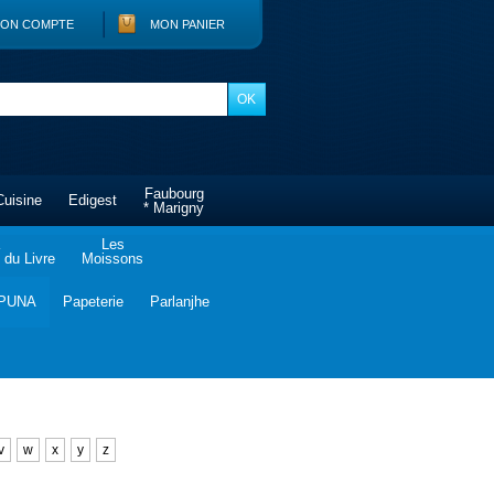
ON COMPTE
MON PANIER
Faubourg
Cuisine
Edigest
* Marigny
Les
du Livre
Moissons
PUNA
Papeterie
Parlanjhe
v
w
x
y
z