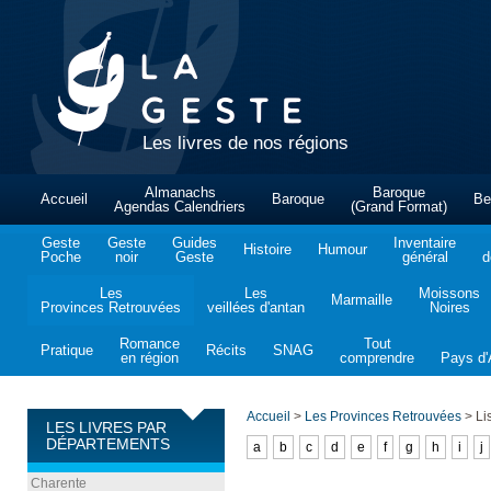
Les livres de nos régions
Almanachs
Baroque
Accueil
Baroque
Be
Agendas Calendriers
(Grand Format)
Geste
Geste
Guides
Inventaire
Histoire
Humour
Poche
noir
Geste
général
d
Les
Les
Moissons
Marmaille
Provinces Retrouvées
veillées d'antan
Noires
Romance
Tout
Pratique
Récits
SNAG
en région
comprendre
Pays d'A
Accueil
>
Les Provinces Retrouvées
>
Lis
LES LIVRES PAR
DÉPARTEMENTS
a
b
c
d
e
f
g
h
i
j
Charente