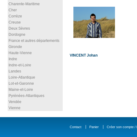
Charente-Maritime
Cher
Corrèze
Creuse
Deux Sèvres
Dordogne
France et autres départements
Gironde
Haute-Vienne
VINCENT Johan
Indre
Indre-et-Loire
Landes
Loire-Atlantique
Lot-et-Garonne
Maine-et-Loire
Pyrénées-Atlantiques
Vendée
Vienne
Contact
Panier
Créer son compte / D