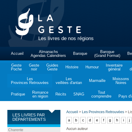
Les livres de nos régions
Almanachs
Baroque
Accueil
Baroque
Be
Agendas Calendriers
(Grand Format)
Geste
Geste
Guides
Inventaire
Histoire
Humour
Poche
noir
Geste
général
d
Les
Les
Moissons
Marmaille
Provinces Retrouvées
veillées d'antan
Noires
Romance
Tout
Pratique
Récits
SNAG
en région
comprendre
Pays d'A
Accueil
>
Les Provinces Retrouvées
>
Lis
LES LIVRES PAR
DÉPARTEMENTS
a
b
c
d
e
f
g
h
i
j
Aucun auteur
Charente