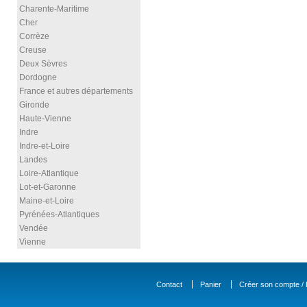
Charente-Maritime
Cher
Corrèze
Creuse
Deux Sèvres
Dordogne
France et autres départements
Gironde
Haute-Vienne
Indre
Indre-et-Loire
Landes
Loire-Atlantique
Lot-et-Garonne
Maine-et-Loire
Pyrénées-Atlantiques
Vendée
Vienne
Contact
Panier
Créer son compte / D