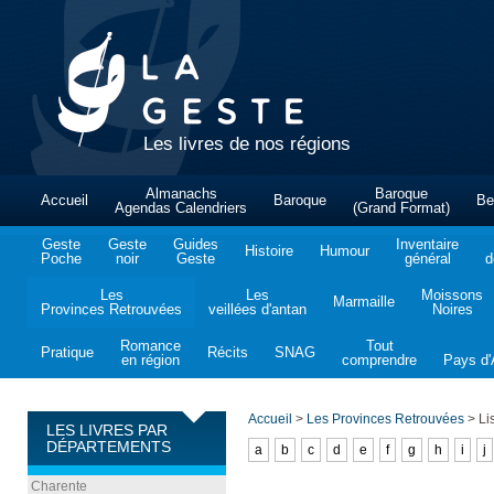
Les livres de nos régions
Almanachs
Baroque
Accueil
Baroque
Be
Agendas Calendriers
(Grand Format)
Geste
Geste
Guides
Inventaire
Histoire
Humour
Poche
noir
Geste
général
d
Les
Les
Moissons
Marmaille
Provinces Retrouvées
veillées d'antan
Noires
Romance
Tout
Pratique
Récits
SNAG
en région
comprendre
Pays d'A
Accueil
>
Les Provinces Retrouvées
>
Lis
LES LIVRES PAR
DÉPARTEMENTS
a
b
c
d
e
f
g
h
i
j
Charente