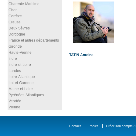
Charente-Maritime
Cher
Corrèze
Creuse
Deux Sèvres
Dordogne
France et autres départements
Gironde
Haute-Vienne
TATIN Antoine
Indre
Indre-et-Loire
Landes
Loire-Atlantique
Lot-et-Garonne
Maine-et-Loire
Pyrénées-Atlantiques
Vendée
Vienne
Contact
Panier
Créer son compte / D