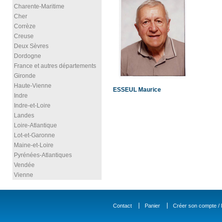
Charente-Maritime
Cher
Corrèze
Creuse
Deux Sèvres
Dordogne
France et autres départements
Gironde
Haute-Vienne
ESSEUL Maurice
Indre
Indre-et-Loire
Landes
Loire-Atlantique
Lot-et-Garonne
Maine-et-Loire
Pyrénées-Atlantiques
Vendée
Vienne
Contact
Panier
Créer son compte / D