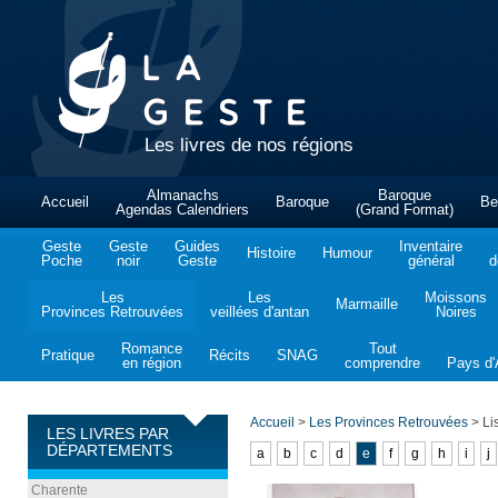
Les livres de nos régions
Almanachs
Baroque
Accueil
Baroque
Be
Agendas Calendriers
(Grand Format)
Geste
Geste
Guides
Inventaire
Histoire
Humour
Poche
noir
Geste
général
d
Les
Les
Moissons
Marmaille
Provinces Retrouvées
veillées d'antan
Noires
Romance
Tout
Pratique
Récits
SNAG
en région
comprendre
Pays d'A
Accueil
>
Les Provinces Retrouvées
>
Lis
LES LIVRES PAR
DÉPARTEMENTS
a
b
c
d
e
f
g
h
i
j
Charente