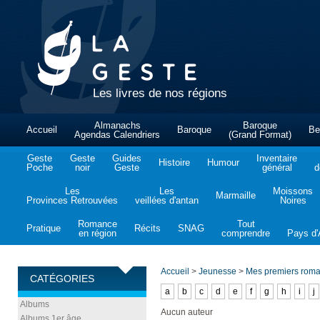
Les livres de nos régions
Almanachs
Baroque
Accueil
Baroque
Be
Agendas Calendriers
(Grand Format)
Geste
Geste
Guides
Inventaire
Histoire
Humour
Poche
noir
Geste
général
d
Les
Les
Moissons
Marmaille
Provinces Retrouvées
veillées d'antan
Noires
Romance
Tout
Pratique
Récits
SNAG
en région
comprendre
Pays d'A
Accueil
>
Jeunesse
>
Mes premiers rom
CATÉGORIES
a
b
c
d
e
f
g
h
i
j
Albums
Aucun auteur
Albums 1er âge