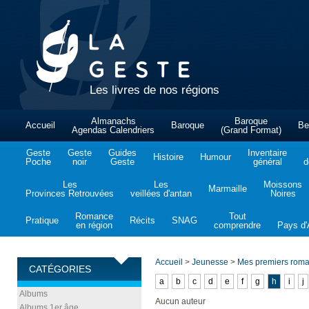
Les livres de nos régions
Almanachs
Baroque
Accueil
Baroque
Be
Agendas Calendriers
(Grand Format)
Geste
Geste
Guides
Inventaire
Histoire
Humour
Poche
noir
Geste
général
d
Les
Les
Moissons
Marmaille
Provinces Retrouvées
veillées d'antan
Noires
Romance
Tout
Pratique
Récits
SNAG
en région
comprendre
Pays d'A
Accueil
>
Jeunesse
>
Mes premiers rom
CATÉGORIES
a
b
c
d
e
f
g
h
i
j
Albums
Aucun auteur
Albums 1er âge