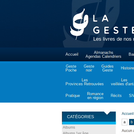
Les livres de nos 
Almanachs
Accueil
Ba
Agendas Calendriers
Geste
Geste
Guides
Histoire
Poche
noir
Geste
Les
Les
Provinces Retrouvées
veillées d'an
Romance
Pratique
Récits
S
en région
Accueil
CATÉGORIES
a
b
Albums
Aucun 
Albums 1er âge