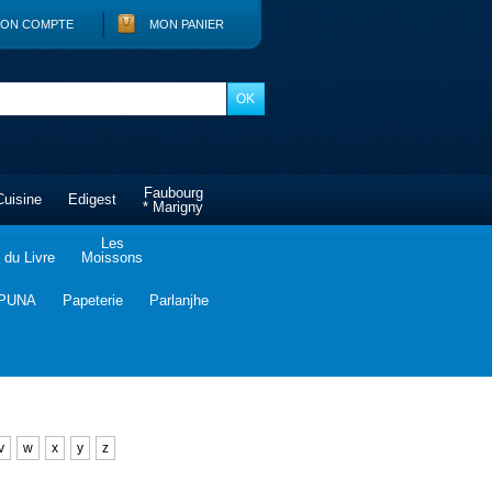
ON COMPTE
MON PANIER
Faubourg
Cuisine
Edigest
* Marigny
Les
du Livre
Moissons
PUNA
Papeterie
Parlanjhe
v
w
x
y
z