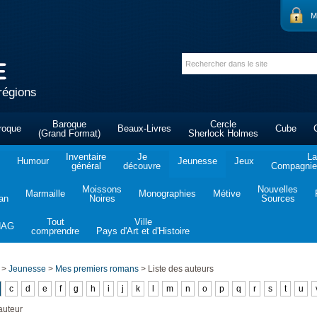
M
régions
Baroque
Cercle
roque
Beaux-Livres
Cube
(Grand Format)
Sherlock Holmes
Inventaire
Je
La
Humour
Jeunesse
Jeux
général
découvre
Compagnie 
Moissons
Nouvelles
Marmaille
Monographies
Métive
tan
Noires
Sources
Tout
Ville
NAG
comprendre
Pays d'Art et d'Histoire
>
Jeunesse
>
Mes premiers romans
>
Liste des auteurs
c
d
e
f
g
h
i
j
k
l
m
n
o
p
q
r
s
t
u
auteur