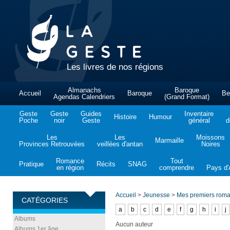
Les livres de nos régions
Almanachs
Baroque
Accueil
Baroque
Be
Agendas Calendriers
(Grand Format)
Geste
Geste
Guides
Inventaire
Histoire
Humour
Poche
noir
Geste
général
d
Les
Les
Moissons
Marmaille
Provinces Retrouvées
veillées d'antan
Noires
Romance
Tout
Pratique
Récits
SNAG
en région
comprendre
Pays d'A
Accueil
>
Jeunesse
>
Mes premiers rom
CATÉGORIES
a
b
c
d
e
f
g
h
i
j
Albums
Aucun auteur
Albums 1er âge