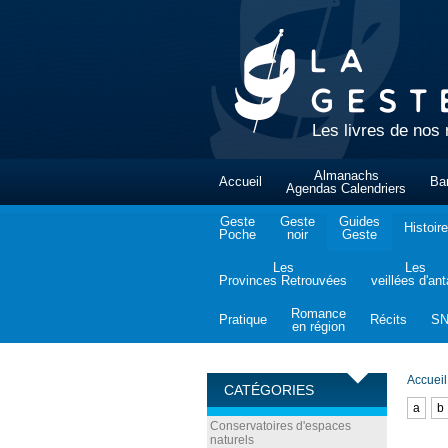
Les livres de nos 
Almanachs
Accueil
Ba
Agendas Calendriers
Geste
Geste
Guides
Histoire
Poche
noir
Geste
Les
Les
Provinces Retrouvées
veillées d'an
Romance
Pratique
Récits
S
en région
Accueil
CATÉGORIES
a
b
Conservatoires d'espaces
naturels