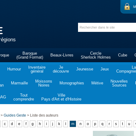
M
régions
Baroque
Cercle
roque
Beaux-Livres
Cube
(Grand Format)
Sherlock Holmes
Inventaire
Je
La
Humour
Jeunesse
Jeux
général
découvre
Compagnie 
Moissons
Nouvelles
Marmaille
Monographies
Métive
tan
Noires
Sources
Tout
Ville
NAG
comprendre
Pays d'Art et d'Histoire
>
Guides Geste
>
Liste des auteurs
c
d
e
f
g
h
i
j
k
l
m
n
o
p
q
r
s
t
u