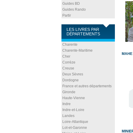
Guides BD
Guides Rando
Partir
LES LIVRES PAR
DÉPARTEMENTS
Charente
Charente-Maritime
MAHE 
Cher
Corrèze
Creuse
Deux Sèvres
Dordogne
France et autres départements
Gironde
Haute-Vienne
Indre
Indre-et-Loire
Landes
Loire-Atlantique
Lot-et-Garonne
MINIER