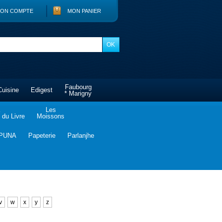
ON COMPTE
MON PANIER
Faubourg
Cuisine
Edigest
* Marigny
Les
du Livre
Moissons
PUNA
Papeterie
Parlanjhe
v
w
x
y
z