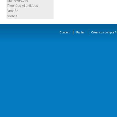
Maine-et-Loire
Pyrénées-Atlantiques
Vendée
Vienne
Contact
Panier
Créer son compte / D