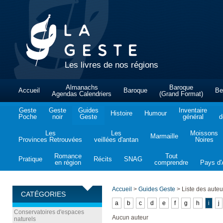
Les livres de nos régions
Almanachs
Baroque
Accueil
Baroque
Be
Agendas Calendriers
(Grand Format)
Geste
Geste
Guides
Inventaire
Histoire
Humour
Poche
noir
Geste
général
d
Les
Les
Moissons
Marmaille
Provinces Retrouvées
veillées d'antan
Noires
Romance
Tout
Pratique
Récits
SNAG
en région
comprendre
Pays d'A
Accueil
>
Guides Geste
>
Liste des auteu
CATÉGORIES
a
b
c
d
e
f
g
h
i
j
Conservatoires d'espaces
Aucun auteur
naturels